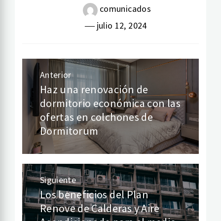
comunicados
julio 12, 2024
Anterior
Navegación
Haz una renovación de
Entrada
dormitorio económica con las
de
anterior:
ofertas en colchones de
entradas
Dormitorum
Siguiente
Los beneficios del Plan
Entrada
Renove de Calderas y Aire
siguiente: