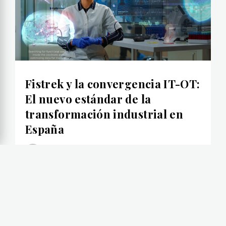
Fistrek y la convergencia IT-OT:
El nuevo estándar de la
transformación industrial en
España
comunicados
abril 7, 2026
La industria española atraviesa una
metamorfosis definitiva. Atrás quedaron los
días en que la planta de producción y el
departamento de sistemas operaban como islas
separadas. Hoy, el éxito de la transformación