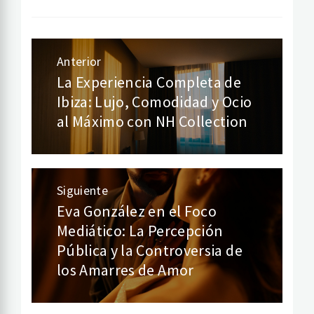
Anterior
Navegación
La Experiencia Completa de
Entrada
Ibiza: Lujo, Comodidad y Ocio
de
anterior:
al Máximo con NH Collection
entradas
Siguiente
Eva González en el Foco
Entrada
Mediático: La Percepción
siguiente:
Pública y la Controversia de
los Amarres de Amor