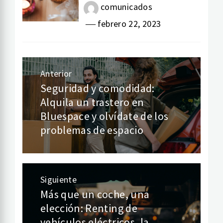
comunicados
febrero 22, 2023
Anterior
Navegación
Seguridad y comodidad:
Entrada
Alquila un trastero en
de
anterior:
Bluespace y olvídate de los
entradas
problemas de espacio
Siguiente
Más que un coche, una
Entrada
elección: Renting de
siguiente:
vehículos eléctricos, la